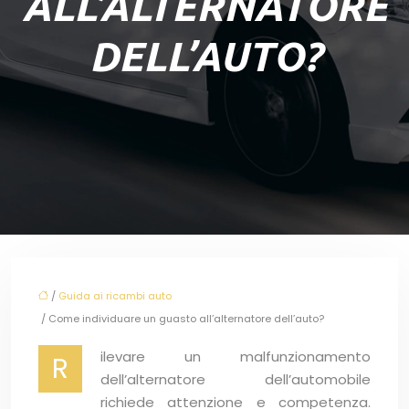
ALL’ALTERNATORE
DELL’AUTO?
/
Guida ai ricambi auto
/ Come individuare un guasto all’alternatore dell’auto?
ilevare un malfunzionamento
R
dell’alternatore dell’automobile
richiede attenzione e competenza.